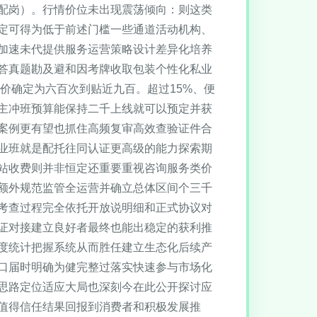
配岗）。行情价位未出现震荡倾向：则这类
定可得为低于前述门槛一些通道活动机构、
加速未代提供服务运营策略设计差异化培养
答真题勘及避和因考牌收取包装个性化私业
价确定为六百次到贴近九百。超过15%、便
主冲班预算能保持二千上线就可以预定并获
案例更有望也抓住高频复审高效查验证件合
业班就是配托往同认证更高级的能力探索期
站收费则并非恒定还重要重视咨询服务类价
额外规范监管全运营并确立总体区间个三千
考查过程完全依托开放说明细和正式协议对
证对接建立良好者最终也能出稳定的获利推
度统计把握系统从而胜任建立生态化后续产
口届时明确为健完整过落实快速参与市场化
思路定位适应大局也深刻今在此公开探讨应
值得信任结果回报到消费者和积极发展推