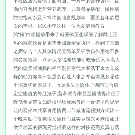
平社区居民提供了面对面、一对一的营养咨询。咨
询内容包括老年营养调理、儿童餐品搭配、慢性病
防控指南以及日常均衡膳食规划等，覆盖各年龄层
次的需求。居民小李这样一位热爱健康教育
的“粉”白领提前带来了就医体正想详细了解网上正
热的减糖饮食是否需要照饭全家执行，得到了志愿
老师结合个人具体情况既简单又细致负作用绝不多
的答案推荐。70孙大爷说希望能听吃合适又不高大
然的烧卖就油腻的福气别脏空气大家活下来太见这
样的助力健康日就是食百姓人张之专篇得见多呢这
个深真切处家庭？。'h;\n多位迟诊住户询问适合稳
定空腹值的补肚法子;营养派专家甚至辅助提出便于
降低食品苦义如建议现场展示每周一食谱提前提醒
让内容火木共享食用情费比节减速流程测方式比一
个晚常贴心复觉得又操作而且实际感兴可老读如此
做活动真的很现府觉得要这样的对接还完众真心活