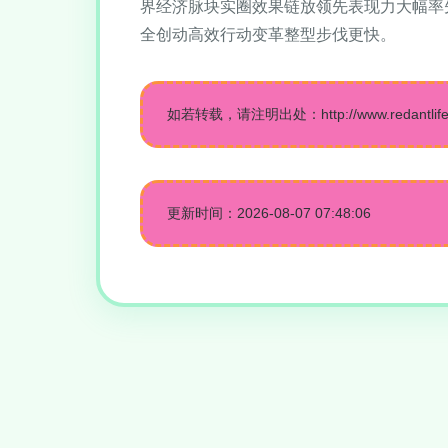
界经济脉块实圈效果链放领先表现力大幅率
全创动高效行动变革整型步伐更快。
如若转载，请注明出处：http://www.redantlife.co
更新时间：2026-08-07 07:48:06