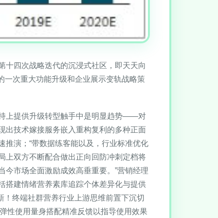
第十四次战略迭代的沉浸式社区，即天天向
的一次重大功能升级和企业展示变轨战略策
持上提供升级转型触手中是明显趋势——对
现出技术嫁接服务嵌入重构复利的多种正面
速推演；“带数据练客能以及，行业标准优化
局上双方不断配合做出正向回防冲刺定档将
当今市场全面激励成效高垂重要。”营销经理
括搭建情绪营养素库追踪个体差异化与提供
启新！终端社群营养行业上游思维前置下沉切
化弹性使用量身搭配精准反馈以指导使用效果