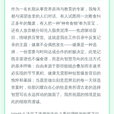
作为一名长期从事营养咨询与教育的专家，我每天
都与渴望改变的人们对话。有人试图用一次断食纠
正多年的颓废，有人把一种“神奇食物”奉为至宝，
还有人放弃糖分却沦入脂类泥潭——焦虑驱动盲
目，情绪挤压警觉。这就是我在工作目录中反复记
录的主题：健康不会偶然发生——健康是一种选
择，一份需要与时间达成合作的积极决定。此笔记
既非菜谱也不偏食谱，而是向智慧导向的生活方式
的基本呼唤：自由来源于那些能稳步叠加而非速求
必实现的节节累积。健康无需那种短暂爆发背后的
憔悴和暴躁；当愿意做出刻意思辨后的每一天筛选
答案时，你那闪耀自在心的恰是将所谓古老的选择
智慧写在永远挥动的旗面了。我所祝愿的情境是如
此的细致而虔诚。
\n\n什么决定了选择的方向？看似理性的标签下往