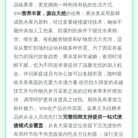
品味果香，更是拥抱一种热情有机的生活方式。
\n\n
营养丰富，源自天然
的诠释：果浓浆采用新鲜
成熟水果为原料，经过多重碰撞凝结技术，确保不
额外添加人工色素、防腐剂的条件下锁住水果精
华。维生素、有机酸类物质和矿物质活力充沛，适
应从繁忙职场到运动补能多种所需。为了因应有鉴
别力的现代饮食趋势，果浓浆科学减糖，食用时清
醇不腻，也为不同追求者提供了温馨无忧的加入机
会。伴侣家庭成员与办公族可以各颏所需，随时吸
收丰美果蔬的无重力丰满力量.依托恒久研发的卓越
技艺并与作物共岁月采新之旅的过程来带本纤维加
持，调理呵护更有浓度高之佳悦。期待其有逐渐立
标杆魅力 。\n\n在产品合作层面，金果王为信赖本
品的从业人员优先打造
完整招商支持提供一站式便
捷模式全覆盖
：从各大渠道定位全面下沉无缝协作
布局环节给予供货政策内托全方位利基 ；深行灵活